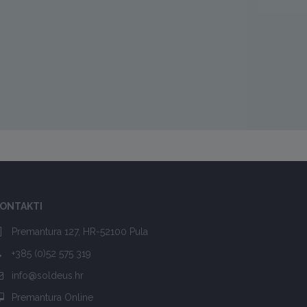
ONTAKTI
Premantura 127, HR-52100 Pula
+385 (0)52 575 319
info@soldeus.hr
Premantura Online