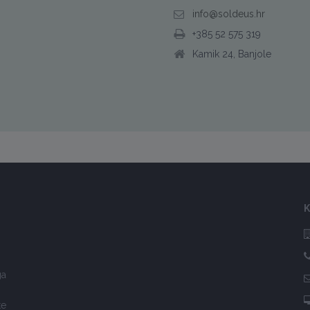
info@soldeus.hr
+385 52 575 319
Kamik 24, Banjole
K
ga
te