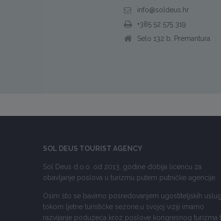
info@soldeus.hr
+385 52 575 319
Selo 132 b, Premantura
SOL DEUS TOURIST AGENCY
Sol Deus d.o.o. od 2013. godine dobija licencu za
obavljanje poslova u turizmu putem putničke agencije.
Osim što se bavimo posredovanjem ugostiteljskih uslu
tokom ljetne turističke sezone,u svojoj viziji imamo
razvijanje poduzeća kroz poslove kongresnog turizma 