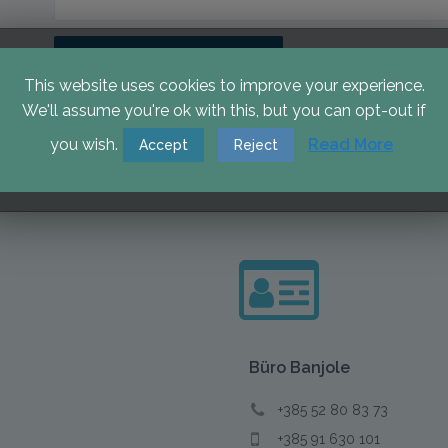
This website uses cookies to improve your experience.
We'll assume you're ok with this, but you can opt-out if
you wish.
Read More
Accept
Reject
Büro
Banjole
+385 52 80 83 73
+385 91 630 101