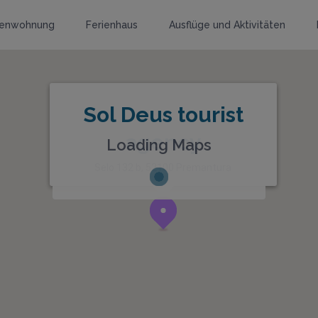
ienwohnung
Ferienhaus
Ausflüge und Aktivitäten
Sol Deus tourist
agency
Loading Maps
Selo 132 b, 52100 Premantura